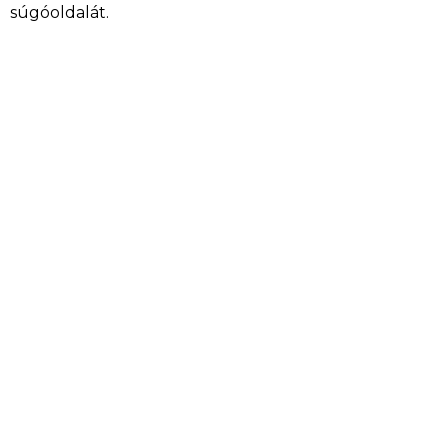
súgóoldalát.
Turn your business into your
legacy
!